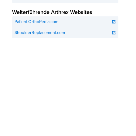
Weiterführende Arthrex Websites
Patient.OrthoPedia.com
open_in_new
ShoulderReplacement.com
open_in_new