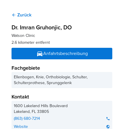
Zurück
arrow_back
Dr. Imran Gruhonjic
, DO
Watson Clinic
2.6 kilometer entfernt
directions_car
Anfahrtsbeschreibung
Fachgebiete
Ellenbogen, Knie, Orthobiologie, Schulter,
Schulterprothese, Sprunggelenk
Kontakt
1600 Lakeland Hills Boulevard
Lakeland
,
FL
33805
(863) 680-7214
phone
Website
public