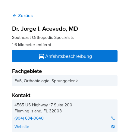
Zurück
arrow_back
Dr. Jorge I. Acevedo
, MD
Southeast Orthopedic Specialists
1.6 kilometer entfernt
directions_car
Anfahrtsbeschreibung
Fachgebiete
Fuß, Orthobiologie, Sprunggelenk
Kontakt
4565 US Highway 17 Suite 200
Fleming Island
,
FL
32003
(904) 634-0640
phone
Website
public