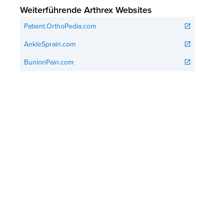
Weiterführende Arthrex Websites
Patient.OrthoPedia.com
open_in_new
AnkleSprain.com
open_in_new
BunionPain.com
open_in_new