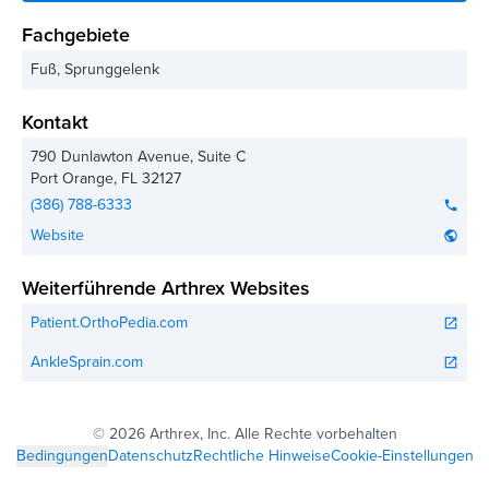
Fachgebiete
Fuß, Sprunggelenk
Kontakt
790 Dunlawton Avenue, Suite C
Port Orange
,
FL
32127
(386) 788-6333
phone
Website
public
Weiterführende Arthrex Websites
Patient.OrthoPedia.com
open_in_new
AnkleSprain.com
open_in_new
©
2026 Arthrex, Inc. Alle Rechte vorbehalten
Bedingungen
Datenschutz
Rechtliche Hinweise
Cookie-Einstellungen