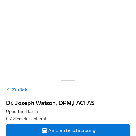
Zurück
arrow_back
Dr. Joseph Watson
, DPM,FACFAS
Upperline Health
0.7 kilometer entfernt
directions_car
Anfahrtsbeschreibung