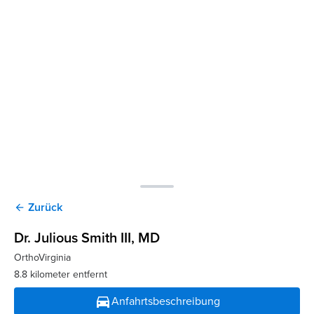
Zurück
arrow_back
Dr. Julious Smith III
, MD
OrthoVirginia
8.8 kilometer entfernt
directions_car
Anfahrtsbeschreibung