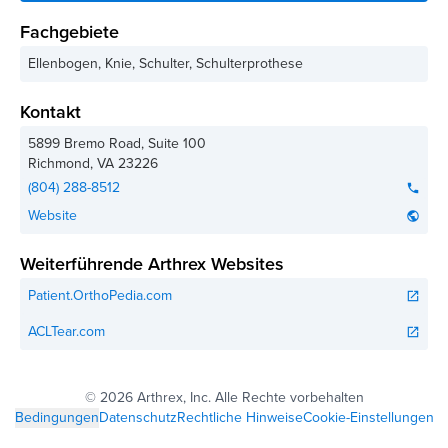
Fachgebiete
Ellenbogen, Knie, Schulter, Schulterprothese
Kontakt
5899 Bremo Road, Suite 100
Richmond
,
VA
23226
(804) 288-8512
phone
Website
public
Weiterführende Arthrex Websites
Patient.OrthoPedia.com
open_in_new
ACLTear.com
open_in_new
©
2026 Arthrex, Inc. Alle Rechte vorbehalten
Bedingungen
Datenschutz
Rechtliche Hinweise
Cookie-Einstellungen