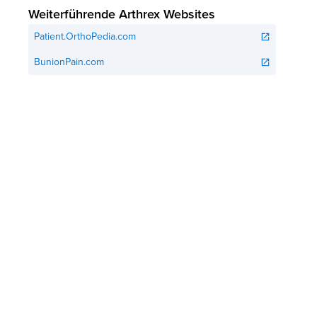
Weiterführende Arthrex Websites
Patient.OrthoPedia.com
open_in_new
BunionPain.com
open_in_new