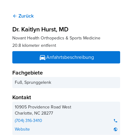
Zurück
arrow_back
Dr. Kaitlyn Hurst
, MD
Novant Health Orthopedics & Sports Medicine
20.8 kilometer entfernt
directions_car
Anfahrtsbeschreibung
Fachgebiete
Fuß, Sprunggelenk
Kontakt
10905 Providence Road West
Charlotte
,
NC
28277
(704) 316-3410
phone
Website
public