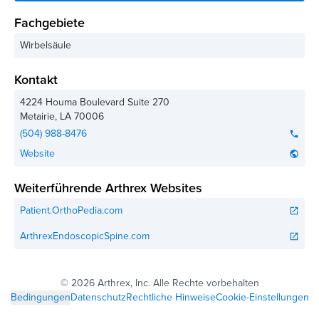
Fachgebiete
Wirbelsäule
Kontakt
4224 Houma Boulevard Suite 270
Metairie
,
LA
70006
(504) 988-8476
phone
Website
public
Weiterführende Arthrex Websites
Patient.OrthoPedia.com
open_in_new
ArthrexEndoscopicSpine.com
open_in_new
©
2026 Arthrex, Inc. Alle Rechte vorbehalten
Bedingungen
Datenschutz
Rechtliche Hinweise
Cookie-Einstellungen