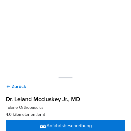
Zurück
arrow_back
Dr. Leland Mccluskey Jr.
, MD
Tulane Orthopaedics
4.0 kilometer entfernt
directions_car
Anfahrtsbeschreibung