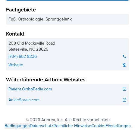
Fachgebiete
Fuß, Orthobiologie, Sprunggelenk
Kontakt
208 Old Mocksville Road
Statesville
,
NC
28625
(704) 662-8336
phone
Website
public
Weiterführende Arthrex Websites
Patient.OrthoPedia.com
open_in_new
AnkleSprain.com
open_in_new
©
2026 Arthrex, Inc. Alle Rechte vorbehalten
Bedingungen
Datenschutz
Rechtliche Hinweise
Cookie-Einstellungen