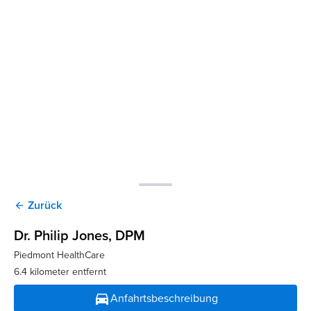
Zurück
arrow_back
Dr. Philip Jones
, DPM
Piedmont HealthCare
6.4 kilometer entfernt
directions_car
Anfahrtsbeschreibung