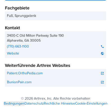
Fachgebiete
Fuß, Sprunggelenk
Kontakt
3400-C Old Milton Parkway Suite 190
Alpharetta
,
GA
30005
(770) 663-1100
phone
Website
public
Weiterführende Arthrex Websites
Patient.OrthoPedia.com
open_in_new
BunionPain.com
open_in_new
©
2026 Arthrex, Inc. Alle Rechte vorbehalten
Bedingungen
Datenschutz
Rechtliche Hinweise
Cookie-Einstellungen