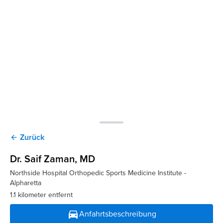
Zurück
arrow_back
Dr. Saif Zaman
, MD
Northside Hospital Orthopedic Sports Medicine Institute -
Alpharetta
1.1 kilometer entfernt
directions_car
Anfahrtsbeschreibung