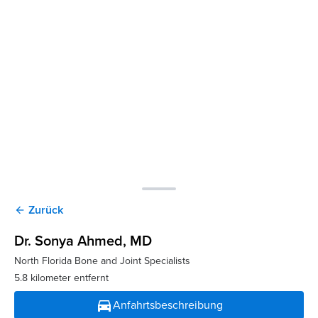
Zurück
arrow_back
Dr. Sonya Ahmed
, MD
North Florida Bone and Joint Specialists
5.8 kilometer entfernt
directions_car
Anfahrtsbeschreibung