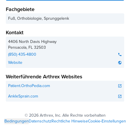
Fachgebiete
Fuß, Orthobiologie, Sprunggelenk
Kontakt
4406 North Davis Highway
Pensacola
,
FL
32503
(850) 435-4800
phone
Website
public
Weiterführende Arthrex Websites
Patient.OrthoPedia.com
open_in_new
AnkleSprain.com
open_in_new
©
2026 Arthrex, Inc. Alle Rechte vorbehalten
Bedingungen
Datenschutz
Rechtliche Hinweise
Cookie-Einstellungen