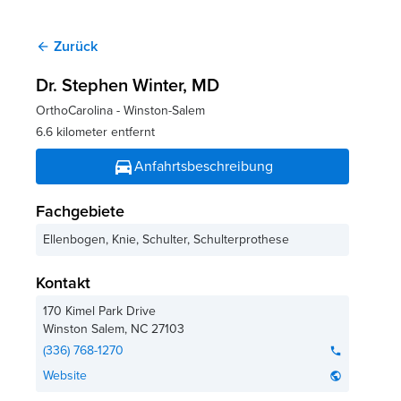
Zurück
arrow_back
Dr. Stephen Winter
, MD
OrthoCarolina - Winston-Salem
6.6 kilometer entfernt
directions_car
Anfahrtsbeschreibung
Fachgebiete
Ellenbogen, Knie, Schulter, Schulterprothese
Kontakt
170 Kimel Park Drive
Winston Salem
,
NC
27103
(336) 768-1270
phone
Website
public