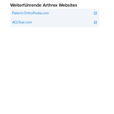
Weiterführende Arthrex Websites
Patient.OrthoPedia.com
open_in_new
ACLTear.com
open_in_new