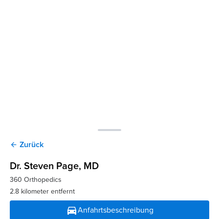
Zurück
arrow_back
Dr. Steven Page
, MD
360 Orthopedics
2.8 kilometer entfernt
directions_car
Anfahrtsbeschreibung