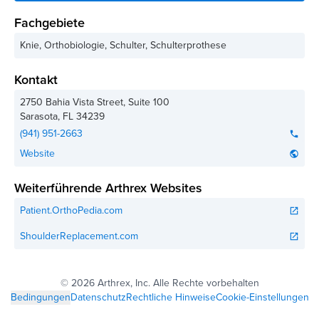
Fachgebiete
Knie, Orthobiologie, Schulter, Schulterprothese
Kontakt
2750 Bahia Vista Street, Suite 100
Sarasota
,
FL
34239
(941) 951-2663
phone
Website
public
Weiterführende Arthrex Websites
Patient.OrthoPedia.com
open_in_new
ShoulderReplacement.com
open_in_new
©
2026 Arthrex, Inc. Alle Rechte vorbehalten
Bedingungen
Datenschutz
Rechtliche Hinweise
Cookie-Einstellungen