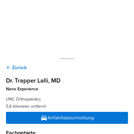
Zurück
arrow_back
Dr. Trapper Lalli
, MD
Nano Experience
UNC Orthopaedics
5.6 kilometer entfernt
directions_car
Anfahrtsbeschreibung
Fachgebiete