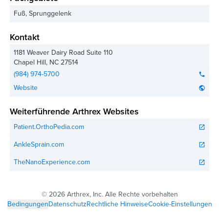
Fuß, Sprunggelenk
Kontakt
1181 Weaver Dairy Road Suite 110
Chapel Hill
,
NC
27514
(984) 974-5700
phone
Website
public
Weiterführende Arthrex Websites
Patient.OrthoPedia.com
open_in_new
AnkleSprain.com
open_in_new
TheNanoExperience.com
open_in_new
©
2026 Arthrex, Inc. Alle Rechte vorbehalten
Bedingungen
Datenschutz
Rechtliche Hinweise
Cookie-Einstellungen